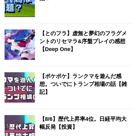
【とのフラ】虚無と夢幻のフラグメ
ントのリセマラ&序盤プレイの感想
【Deep One】
【ポケポケ】ランクマを遊んだ感
想。ついでにトランプ相場の話【雑
記】
【8/6】歴代上昇率4位。日経平均大
幅反発【投資】