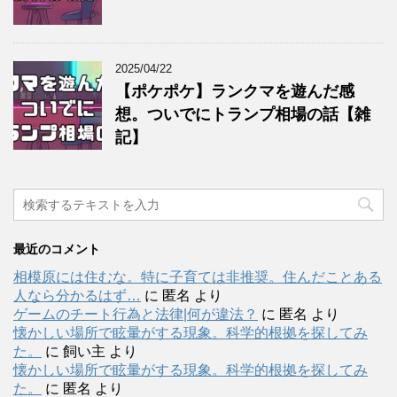
2025/04/22
【ポケポケ】ランクマを遊んだ感
想。ついでにトランプ相場の話【雑
記】
最近のコメント
相模原には住むな。特に子育ては非推奨。住んだことある
人なら分かるはず…
に
匿名
より
ゲームのチート行為と法律|何が違法？
に
匿名
より
懐かしい場所で眩暈がする現象。科学的根拠を探してみ
た。
に
飼い主
より
懐かしい場所で眩暈がする現象。科学的根拠を探してみ
た。
に
匿名
より