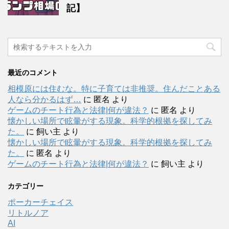
記】
最近のコメント
相模原には住むな。特に子育ては非推奨。住んだことある
人なら分かるはず…
に
匿名
より
ゲームのチート行為と法律|何が違法？
に
匿名
より
懐かしい場所で眩暈がする現象。科学的根拠を探してみ
た。
に
飼い主
より
懐かしい場所で眩暈がする現象。科学的根拠を探してみ
た。
に
匿名
より
ゲームのチート行為と法律|何が違法？
に
飼い主
より
カテゴリー
ポーカーチェイス
リトルノア
AI