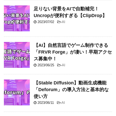
足りない背景をAIで自動補完！
Uncropが便利すぎる【ClipDrop】
2023/07/02
-
AI
【AI】自然言語でゲーム制作できる
「FRVR Forge」が凄い！早期アクセ
ス募集中！
2023/06/25
-
AI
【Stable Diffusion】動画生成機能
「Deforum」の導入方法と基本的な
使い方
2023/06/11
-
AI