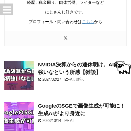
経歴 : 税金周り、肉体労働、ライターなど
にじさんじ好きです。
プロフィール・問い合わせは
こちら
から
NVIDIA決算からの連休明け。AI銘柄
強いなという所感【雑談】
2024/02/27
-
AI
,
雑記
GoogleのSGEで画像生成が可能に！
生成AIがより身近に
2023/10/14
-
AI