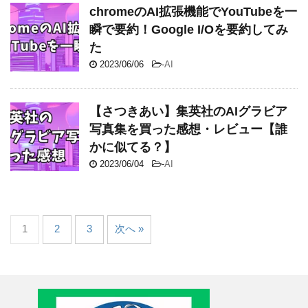
chromeのAI拡張機能でYouTubeを一
瞬で要約！Google I/Oを要約してみ
た
2023/06/06
-
AI
【さつきあい】集英社のAIグラビア
写真集を買った感想・レビュー【誰
かに似てる？】
2023/06/04
-
AI
1
2
3
次へ »