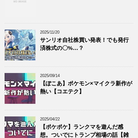
2025/11/20
サンリオ自社株買い発表！でも発行
済株式の〇%…？
2025/09/14
【ぽこあ】ポケモン×マイクラ新作が
熱い【コエテク】
2025/04/22
【ポケポケ】ランクマを遊んだ感
想。ついでにトランプ相場の話【雑