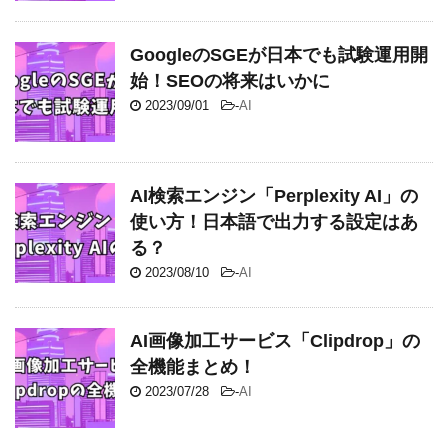
GoogleのSGEが日本でも試験運用開
始！SEOの将来はいかに
2023/09/01
-
AI
AI検索エンジン「Perplexity AI」の
使い方！日本語で出力する設定はあ
る？
2023/08/10
-
AI
AI画像加工サービス「Clipdrop」の
全機能まとめ！
2023/07/28
-
AI