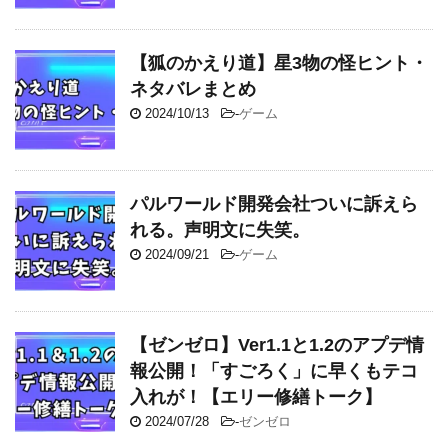
【狐のかえり道】星3物の怪ヒント・
ネタバレまとめ
2024/10/13
-
ゲーム
パルワールド開発会社ついに訴えら
れる。声明文に失笑。
2024/09/21
-
ゲーム
【ゼンゼロ】Ver1.1と1.2のアプデ情
報公開！「すごろく」に早くもテコ
入れが！【エリー修繕トーク】
2024/07/28
-
ゼンゼロ