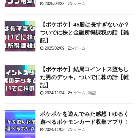
2025/04/22
-
ゲーム
【ポケポケ】45勝は長すぎないか？
ついでに株と金融所得課税の話【雑
記】
2025/02/09
-
ゲーム
【ポケポケ】結局コイントス堕ちし
た男のデッキ。ついでに株の話【雑
記】
2024/11/24
-
ゲーム
,
雑記
ポケポケを遊んでみた感想！ゆるく
遊べるポケモンカード収集アプリ！
2024/11/03
-
ゲーム