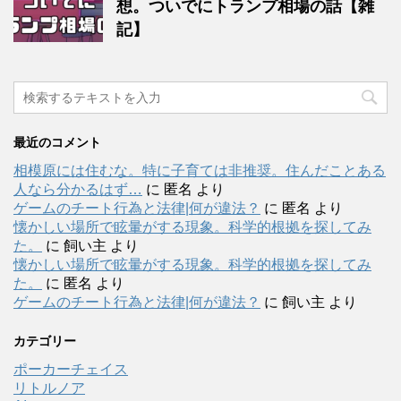
想。ついでにトランプ相場の話【雑
記】
最近のコメント
相模原には住むな。特に子育ては非推奨。住んだことある
人なら分かるはず…
に
匿名
より
ゲームのチート行為と法律|何が違法？
に
匿名
より
懐かしい場所で眩暈がする現象。科学的根拠を探してみ
た。
に
飼い主
より
懐かしい場所で眩暈がする現象。科学的根拠を探してみ
た。
に
匿名
より
ゲームのチート行為と法律|何が違法？
に
飼い主
より
カテゴリー
ポーカーチェイス
リトルノア