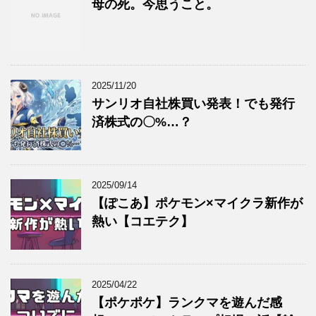
母の死。今思うこと。
2025/11/20
サンリオ自社株買い発表！でも発行
済株式の〇%…？
2025/09/14
【ぽこあ】ポケモン×マイクラ新作が
熱い【コエテク】
2025/04/22
【ポケポケ】ランクマを遊んだ感