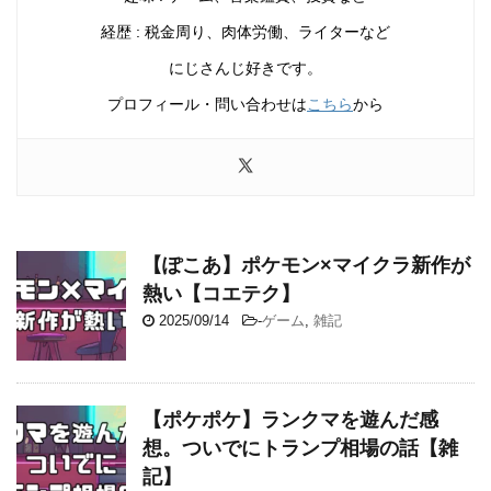
経歴 : 税金周り、肉体労働、ライターなど
にじさんじ好きです。
プロフィール・問い合わせは
こちら
から
【ぽこあ】ポケモン×マイクラ新作が
熱い【コエテク】
2025/09/14
-
ゲーム
,
雑記
【ポケポケ】ランクマを遊んだ感
想。ついでにトランプ相場の話【雑
記】