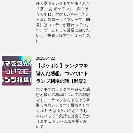
任天堂ダイレクトで発表された
『ぽこ あ ポケモン』、面白そ
うですね。ポケモン×マイクラ
っぽいスローライフゲーで、開
発にはコエテクが携わっていま
す。ゲームとして普通に遊びた
いし、投資目線でもちょっと気
に …
2025/04/22
【ポケポケ】ランクマを
遊んだ感想。ついでにト
ランプ相場の話【雑記】
ポケポケのランクマを遊んだ感
想と最近の相場についての雑記
です。トランプさんそろそろ掌
返しお願いします！爆益させて
くれ！ 今はポケポケどころじ
ゃないって？気持ちは良く分か
ります… たいへんな相場が続
いて …