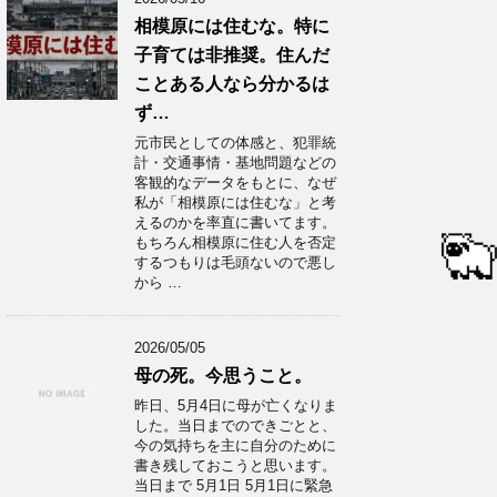
相模原には住むな。特に
子育ては非推奨。住んだ
ことある人なら分かるは
ず…
元市民としての体感と、犯罪統
計・交通事情・基地問題などの
客観的なデータをもとに、なぜ
私が「相模原には住むな」と考
えるのかを率直に書いてます。
もちろん相模原に住む人を否定
するつもりは毛頭ないので悪し
から …
2026/05/05
母の死。今思うこと。
昨日、5月4日に母が亡くなりま
した。当日までのできごとと、
今の気持ちを主に自分のために
書き残しておこうと思います。
当日まで 5月1日 5月1日に緊急