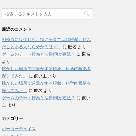
最近のコメント
相模原には住むな。特に子育ては非推奨。住ん
だことある人なら分かるはず…
に
匿名
より
ゲームのチート行為と法律|何が違法？
に
匿名
より
懐かしい場所で眩暈がする現象。科学的根拠を
探してみた。
に
飼い主
より
懐かしい場所で眩暈がする現象。科学的根拠を
探してみた。
に
匿名
より
ゲームのチート行為と法律|何が違法？
に
飼い
主
より
カテゴリー
ポーカーチェイス