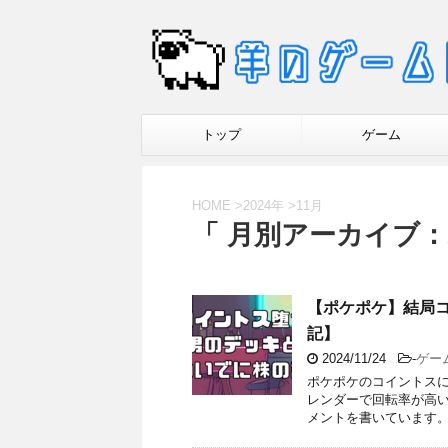
トップ
ゲーム
HOME
>
2024年
>
11月
「 月別アーカイブ：2
【ポケポケ】結局
記】
2024/11/24
-
ゲー
ポケポケのコイントスに
レンダーで回転率が高い
メントを書いています。