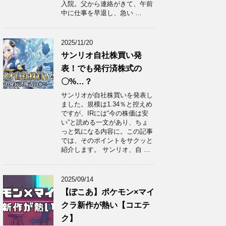
入院。父から連絡がきて、午前
中に仕事を早退し、急い …
2025/11/20
サンリオ自社株買い発
表！でも発行済株式の
〇%…？
サンリオが自社株買いを発表し
ました。規模は1.34％と控えめ
ですが、IRには“今の株価は安
い”と読める一文があり、ちょ
っと気になる内容に。この記事
では、そのポイントをサクッと
紹介します。 サンリオ、自 …
2025/09/14
【ぽこあ】ポケモン×マイ
クラ新作が熱い【コエテ
ク】