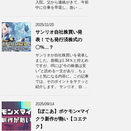
入院。父から連絡がきて、午前
中に仕事を早退し、急い …
2025/11/20
サンリオ自社株買い発
表！でも発行済株式の
〇%…？
サンリオが自社株買いを発表し
ました。規模は1.34％と控えめ
ですが、IRには“今の株価は安
い”と読める一文があり、ちょ
っと気になる内容に。この記事
では、そのポイントをサクッと
紹介します。 サンリオ、自 …
2025/09/14
【ぽこあ】ポケモン×マイ
クラ新作が熱い【コエテ
ク】