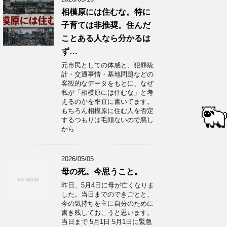
相模原には住むな。特に
子育ては非推奨。住んだ
ことある人なら分かるは
ず…
元市民としての体感と、犯罪統
計・交通事情・基地問題などの
客観的なデータをもとに、なぜ
私が「相模原には住むな」と考
えるのかを率直に書いてます。
もちろん相模原に住む人を否定
するつもりは毛頭ないので悪し
から …
2026/05/05
母の死。今思うこと。
昨日、5月4日に母が亡くなりま
した。当日までのできごとと、
今の気持ちを主に自分のために
書き残しておこうと思います。
当日まで 5月1日 5月1日に緊急