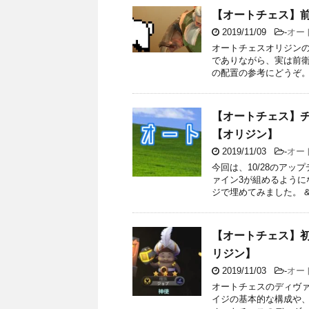
【オートチェス】
2019/11/09
-
オー
オートチェスオリジン
でありながら、実は前
の配置の参考にどうぞ。
【オートチェス】チ
【オリジン】
2019/11/03
-
オー
今回は、10/28のアッ
ァイン3が組めるように
ジで埋めてみました。 &
【オートチェス】
リジン】
2019/11/03
-
オー
オートチェスのディヴ
イジの基本的な構成や