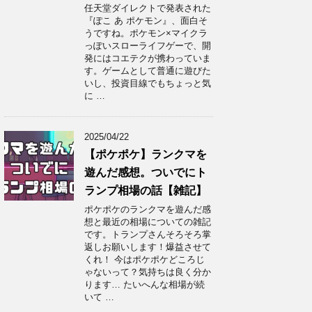
任天堂ダイレクトで発表された
『ぽこ あ ポケモン』、面白そ
うですね。ポケモン×マイクラ
っぽいスローライフゲーで、開
発にはコエテクが携わっていま
す。ゲームとして普通に遊びた
いし、投資目線でもちょっと気
に …
2025/04/22
【ポケポケ】ランクマを
遊んだ感想。ついでにト
ランプ相場の話【雑記】
ポケポケのランクマを遊んだ感
想と最近の相場についての雑記
です。トランプさんそろそろ掌
返しお願いします！爆益させて
くれ！ 今はポケポケどころじ
ゃないって？気持ちは良く分か
ります… たいへんな相場が続
いて …