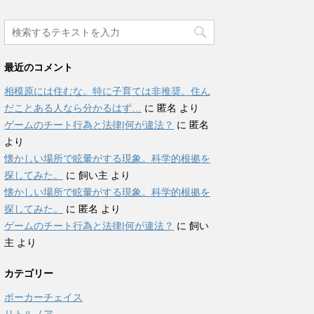
最近のコメント
相模原には住むな。特に子育ては非推奨。住ん
だことある人なら分かるはず…
に
匿名
より
ゲームのチート行為と法律|何が違法？
に
匿名
より
懐かしい場所で眩暈がする現象。科学的根拠を
探してみた。
に
飼い主
より
懐かしい場所で眩暈がする現象。科学的根拠を
探してみた。
に
匿名
より
ゲームのチート行為と法律|何が違法？
に
飼い
主
より
カテゴリー
ポーカーチェイス