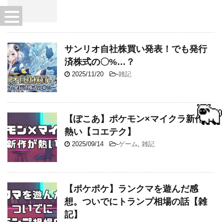
サンリオ自社株買い発表！でも発行
済株式の〇%…？
2025/11/20
-
雑記
【ぽこあ】ポケモン×マイクラ新作が
熱い【コエテク】
2025/09/14
-
ゲーム
,
雑記
【ポケポケ】ランクマを遊んだ感
想。ついでにトランプ相場の話【雑
記】