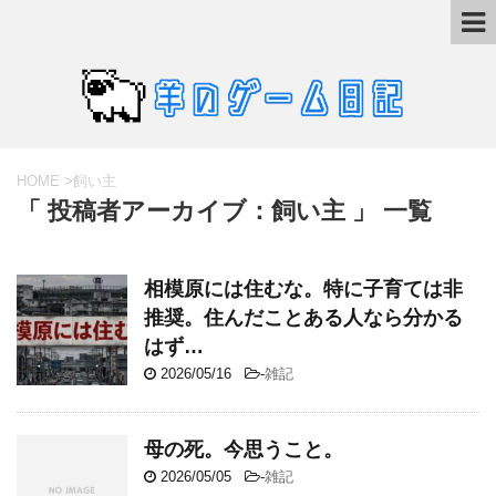
HOME
>
飼い主
「 投稿者アーカイブ：飼い主 」 一覧
相模原には住むな。特に子育ては非
推奨。住んだことある人なら分かる
はず…
2026/05/16
-
雑記
母の死。今思うこと。
2026/05/05
-
雑記