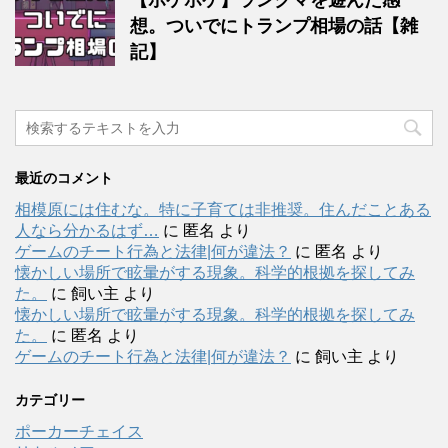
想。ついでにトランプ相場の話【雑
記】
最近のコメント
相模原には住むな。特に子育ては非推奨。住んだことある
人なら分かるはず…
に
匿名
より
ゲームのチート行為と法律|何が違法？
に
匿名
より
懐かしい場所で眩暈がする現象。科学的根拠を探してみ
た。
に
飼い主
より
懐かしい場所で眩暈がする現象。科学的根拠を探してみ
た。
に
匿名
より
ゲームのチート行為と法律|何が違法？
に
飼い主
より
カテゴリー
ポーカーチェイス