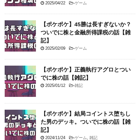
2025/04/22
-
ゲーム
【ポケポケ】45勝は長すぎないか？
ついでに株と金融所得課税の話【雑
記】
2025/02/09
-
ゲーム
【ポケポケ】正義執行アグロとつい
でに株の話【雑記】
2025/01/12
-
雑記
【ポケポケ】結局コイントス堕ちし
た男のデッキ。ついでに株の話【雑
記】
2024/11/24
-
ゲーム
,
雑記