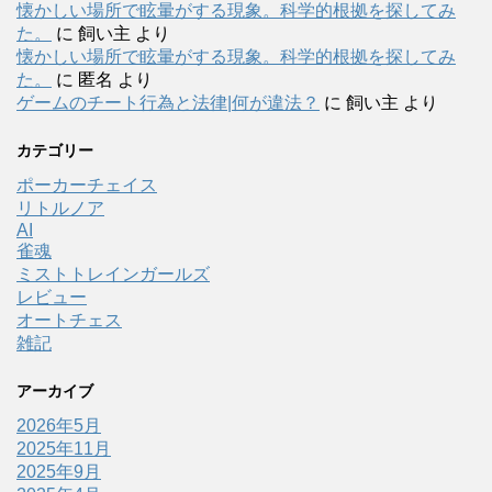
懐かしい場所で眩暈がする現象。科学的根拠を探してみ
た。
に
飼い主
より
懐かしい場所で眩暈がする現象。科学的根拠を探してみ
た。
に
匿名
より
ゲームのチート行為と法律|何が違法？
に
飼い主
より
カテゴリー
ポーカーチェイス
リトルノア
AI
雀魂
ミストトレインガールズ
レビュー
オートチェス
雑記
アーカイブ
2026年5月
2025年11月
2025年9月