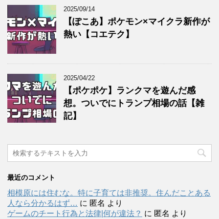
2025/09/14
【ぽこあ】ポケモン×マイクラ新作が
熱い【コエテク】
2025/04/22
【ポケポケ】ランクマを遊んだ感
想。ついでにトランプ相場の話【雑
記】
最近のコメント
相模原には住むな。特に子育ては非推奨。住んだことある
人なら分かるはず…
に
匿名
より
ゲームのチート行為と法律|何が違法？
に
匿名
より