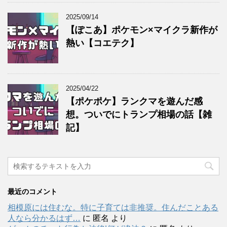
2025/09/14
【ぽこあ】ポケモン×マイクラ新作が
熱い【コエテク】
2025/04/22
【ポケポケ】ランクマを遊んだ感
想。ついでにトランプ相場の話【雑
記】
最近のコメント
相模原には住むな。特に子育ては非推奨。住んだことある
人なら分かるはず…
に
匿名
より