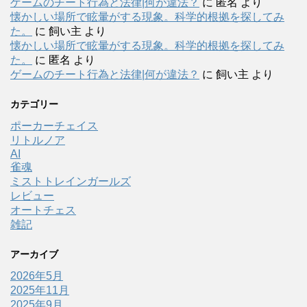
ゲームのチート行為と法律|何が違法？
に
匿名
より
懐かしい場所で眩暈がする現象。科学的根拠を探してみ
た。
に
飼い主
より
懐かしい場所で眩暈がする現象。科学的根拠を探してみ
た。
に
匿名
より
ゲームのチート行為と法律|何が違法？
に
飼い主
より
カテゴリー
ポーカーチェイス
リトルノア
AI
雀魂
ミストトレインガールズ
レビュー
オートチェス
雑記
アーカイブ
2026年5月
2025年11月
2025年9月