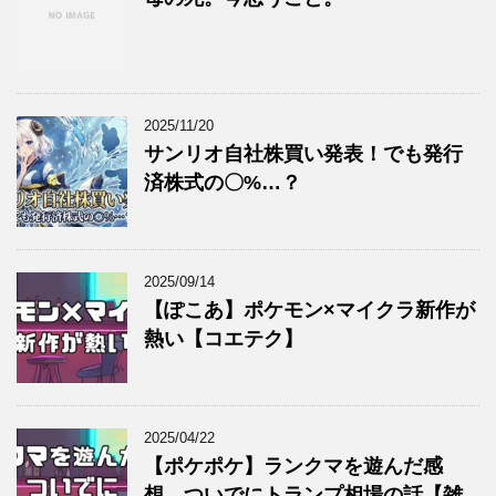
2025/11/20
サンリオ自社株買い発表！でも発行
済株式の〇%…？
2025/09/14
【ぽこあ】ポケモン×マイクラ新作が
熱い【コエテク】
2025/04/22
【ポケポケ】ランクマを遊んだ感
想。ついでにトランプ相場の話【雑