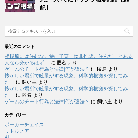
記】
最近のコメント
相模原には住むな。特に子育ては非推奨。住んだことある
人なら分かるはず…
に
匿名
より
ゲームのチート行為と法律|何が違法？
に
匿名
より
懐かしい場所で眩暈がする現象。科学的根拠を探してみ
た。
に
飼い主
より
懐かしい場所で眩暈がする現象。科学的根拠を探してみ
た。
に
匿名
より
ゲームのチート行為と法律|何が違法？
に
飼い主
より
カテゴリー
ポーカーチェイス
リトルノア
AI