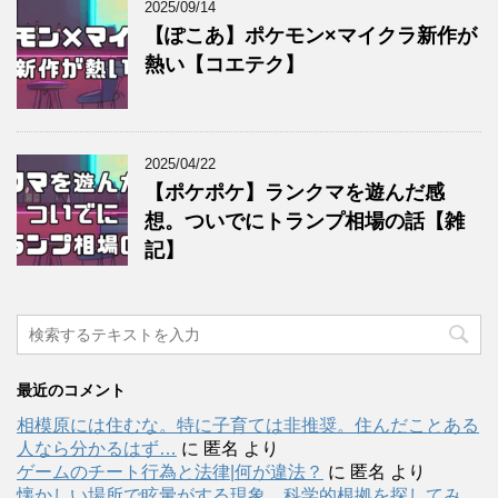
2025/09/14
【ぽこあ】ポケモン×マイクラ新作が
熱い【コエテク】
2025/04/22
【ポケポケ】ランクマを遊んだ感
想。ついでにトランプ相場の話【雑
記】
最近のコメント
相模原には住むな。特に子育ては非推奨。住んだことある
人なら分かるはず…
に
匿名
より
ゲームのチート行為と法律|何が違法？
に
匿名
より
懐かしい場所で眩暈がする現象。科学的根拠を探してみ