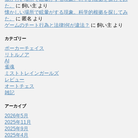
た。
に
飼い主
より
懐かしい場所で眩暈がする現象。科学的根拠を探してみ
た。
に
匿名
より
ゲームのチート行為と法律|何が違法？
に
飼い主
より
カテゴリー
ポーカーチェイス
リトルノア
AI
雀魂
ミストトレインガールズ
レビュー
オートチェス
雑記
アーカイブ
2026年5月
2025年11月
2025年9月
2025年4月