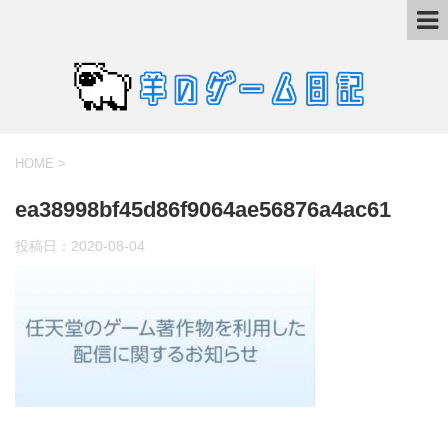
HOME
>
ea38998bf45d86f9064ae56876a4ac61
投稿日：
2020-08-04