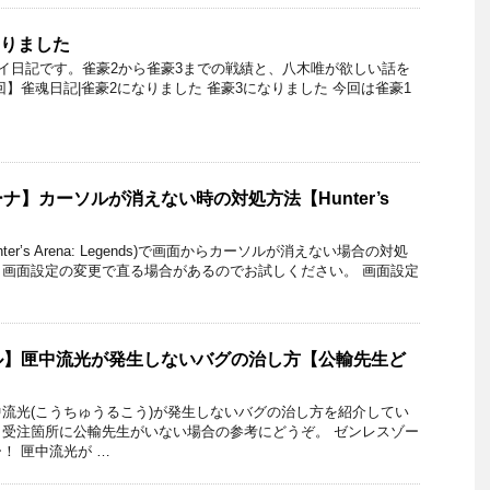
なりました
レイ日記です。雀豪2から雀豪3までの戦績と、八木唯が欲しい話を
】雀魂日記|雀豪2になりました 雀豪3になりました 今回は雀豪1
ナ】カーソルが消えない時の対処方法【Hunter’s
er’s Arena: Legends)で画面からカーソルが消えない場合の対処
画面設定の変更で直る場合があるのでお試しください。 画面設定
ル】匣中流光が発生しないバグの治し方【公輸先生ど
流光(こうちゅうるこう)が発生しないバグの治し方を紹介してい
受注箇所に公輸先生がいない場合の参考にどうぞ。 ゼンレスゾー
！ 匣中流光が …