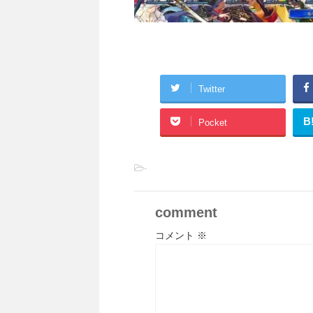
Twitter
B
Pocket
-
comment
コメント
※