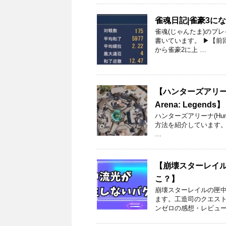
雀魂日記|雀豪3に
雀魂(じゃんたま)のプ
書いています。 ▶【前回
から雀豪2に上 …
【ハンターズアリー
Arena: Legends】
ハンターズアリーナ(Hunt
方法を紹介しています。
…
【崩壊スターレイ
こ？】
崩壊スターレイルの匣中
ます。工造司のクエスト
ンゼロの感想・レビュー