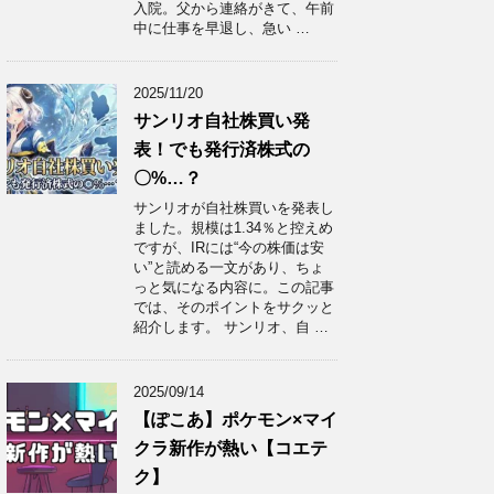
入院。父から連絡がきて、午前
中に仕事を早退し、急い …
2025/11/20
サンリオ自社株買い発
表！でも発行済株式の
〇%…？
サンリオが自社株買いを発表し
ました。規模は1.34％と控えめ
ですが、IRには“今の株価は安
い”と読める一文があり、ちょ
っと気になる内容に。この記事
では、そのポイントをサクッと
紹介します。 サンリオ、自 …
2025/09/14
【ぽこあ】ポケモン×マイ
クラ新作が熱い【コエテ
ク】