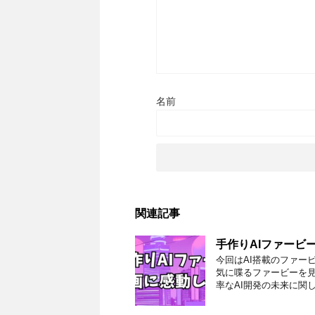
名前
関連記事
手作りAIファービー
今回はAI搭載のファー
気に喋るファービーを見
率なAI開発の未来に関