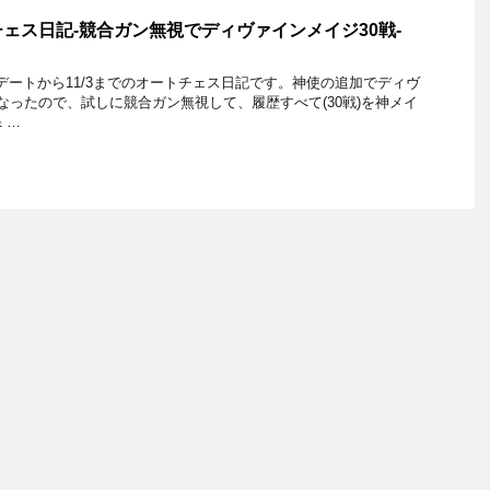
ェス日記-競合ガン無視でディヴァインメイジ30戦-
プデートから11/3までのオートチェス日記です。神使の追加でディヴ
なったので、試しに競合ガン無視して、履歴すべて(30戦)を神メイ
 …