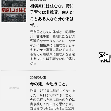
相模原には住むな。特に
子育ては非推奨。住んだ
ことある人なら分かるは
ず…
元市民としての体感と、犯罪統
計・交通事情・基地問題などの
客観的なデータをもとに、なぜ
私が「相模原には住むな」と考
えるのかを率直に書いてます。
もちろん相模原に住む人を否定
するつもりは毛頭ないので悪し
から …
2026/05/05
母の死。今思うこと。
昨日、5月4日に母が亡くなりま
した。当日までのできごとと、
今の気持ちを主に自分のために
書き残しておこうと思います。
当日まで 5月1日 5月1日に緊急