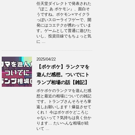
任天堂ダイレクトで発表された
『ぽこ あ ポケモン』、面白そ
うですね。ポケモン×マイクラ
っぽいスローライフゲーで、開
発にはコエテクが携わっていま
す。ゲームとして普通に遊びた
いし、投資目線でもちょっと気
に …
2025/04/22
【ポケポケ】ランクマを
遊んだ感想。ついでにト
ランプ相場の話【雑記】
ポケポケのランクマを遊んだ感
想と最近の相場についての雑記
です。トランプさんそろそろ掌
返しお願いします！爆益させて
くれ！ 今はポケポケどころじ
ゃないって？気持ちは良く分か
ります… たいへんな相場が続
いて …