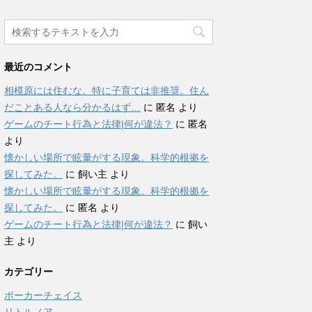
最近のコメント
相模原には住むな。特に子育ては非推奨。住ん
だことある人なら分かるはず…
に
匿名
より
ゲームのチート行為と法律|何が違法？
に
匿名
より
懐かしい場所で眩暈がする現象。科学的根拠を
探してみた。
に
飼い主
より
懐かしい場所で眩暈がする現象。科学的根拠を
探してみた。
に
匿名
より
ゲームのチート行為と法律|何が違法？
に
飼い
主
より
カテゴリー
ポーカーチェイス