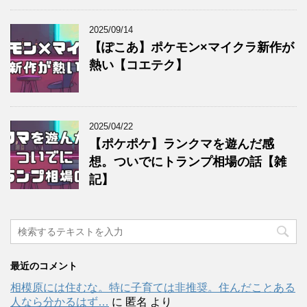
2025/09/14
【ぽこあ】ポケモン×マイクラ新作が
熱い【コエテク】
2025/04/22
【ポケポケ】ランクマを遊んだ感
想。ついでにトランプ相場の話【雑
記】
最近のコメント
相模原には住むな。特に子育ては非推奨。住んだことある
人なら分かるはず…
に
匿名
より