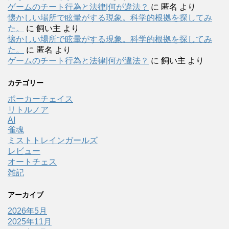
ゲームのチート行為と法律|何が違法？
に
匿名
より
懐かしい場所で眩暈がする現象。科学的根拠を探してみ
た。
に
飼い主
より
懐かしい場所で眩暈がする現象。科学的根拠を探してみ
た。
に
匿名
より
ゲームのチート行為と法律|何が違法？
に
飼い主
より
カテゴリー
ポーカーチェイス
リトルノア
AI
雀魂
ミストトレインガールズ
レビュー
オートチェス
雑記
アーカイブ
2026年5月
2025年11月