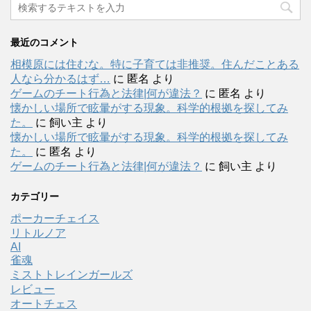
最近のコメント
相模原には住むな。特に子育ては非推奨。住んだことある
人なら分かるはず…
に
匿名
より
ゲームのチート行為と法律|何が違法？
に
匿名
より
懐かしい場所で眩暈がする現象。科学的根拠を探してみ
た。
に
飼い主
より
懐かしい場所で眩暈がする現象。科学的根拠を探してみ
た。
に
匿名
より
ゲームのチート行為と法律|何が違法？
に
飼い主
より
カテゴリー
ポーカーチェイス
リトルノア
AI
雀魂
ミストトレインガールズ
レビュー
オートチェス