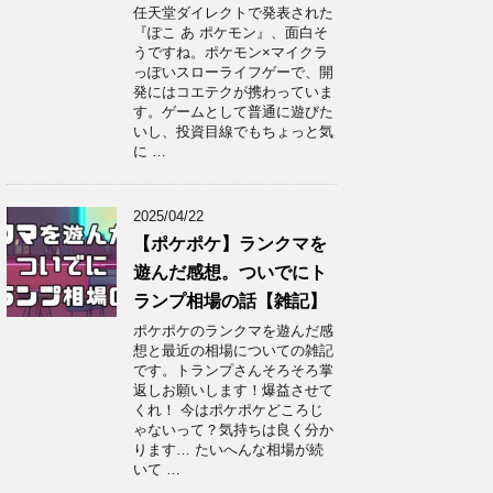
任天堂ダイレクトで発表された
『ぽこ あ ポケモン』、面白そ
うですね。ポケモン×マイクラ
っぽいスローライフゲーで、開
発にはコエテクが携わっていま
す。ゲームとして普通に遊びた
いし、投資目線でもちょっと気
に …
2025/04/22
【ポケポケ】ランクマを
遊んだ感想。ついでにト
ランプ相場の話【雑記】
ポケポケのランクマを遊んだ感
想と最近の相場についての雑記
です。トランプさんそろそろ掌
返しお願いします！爆益させて
くれ！ 今はポケポケどころじ
ゃないって？気持ちは良く分か
ります… たいへんな相場が続
いて …