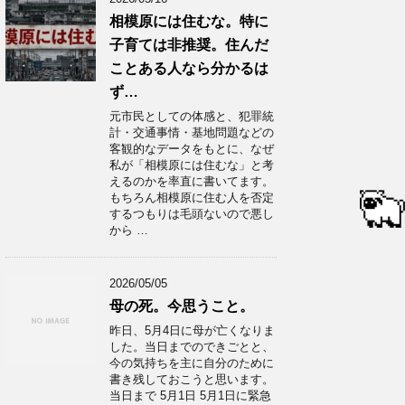
相模原には住むな。特に
子育ては非推奨。住んだ
ことある人なら分かるは
ず…
元市民としての体感と、犯罪統
計・交通事情・基地問題などの
客観的なデータをもとに、なぜ
私が「相模原には住むな」と考
えるのかを率直に書いてます。
もちろん相模原に住む人を否定
するつもりは毛頭ないので悪し
から …
2026/05/05
母の死。今思うこと。
昨日、5月4日に母が亡くなりま
した。当日までのできごとと、
今の気持ちを主に自分のために
書き残しておこうと思います。
当日まで 5月1日 5月1日に緊急