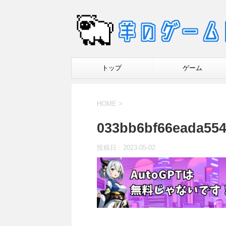
トップ
ゲーム
HOME
>
033bb6bf66eada55
投稿日：
2023-05-02