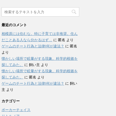
最近のコメント
相模原には住むな。特に子育ては非推奨。住ん
だことある人なら分かるはず…
に
匿名
より
ゲームのチート行為と法律|何が違法？
に
匿名
より
懐かしい場所で眩暈がする現象。科学的根拠を
探してみた。
に
飼い主
より
懐かしい場所で眩暈がする現象。科学的根拠を
探してみた。
に
匿名
より
ゲームのチート行為と法律|何が違法？
に
飼い
主
より
カテゴリー
ポーカーチェイス