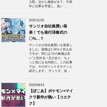
入院。父から連絡がきて、午前
中に仕事を早退し、急い …
2025/11/20
サンリオ自社株買い発
表！でも発行済株式の
〇%…？
サンリオが自社株買いを発表し
ました。規模は1.34％と控えめ
ですが、IRには“今の株価は安
い”と読める一文があり、ちょ
っと気になる内容に。この記事
では、そのポイントをサクッと
紹介します。 サンリオ、自 …
2025/09/14
【ぽこあ】ポケモン×マイ
クラ新作が熱い【コエテ
ク】