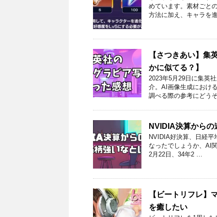
めています。素材ごと
方法に加え、キャラを進
【さつきあい】集英
かに似てる？】
2023年5月29日に集
介。AI画像生成におけ
調べる際の参考にどうぞ
NVIDIA決算か
NVIDIA好決算、日経
なったでしょうか、AI
2月22日、34年2 …
【ビートリフレ】マ
を癒したい