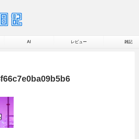
AI
レビュー
雑記
4f66c7e0ba09b5b6