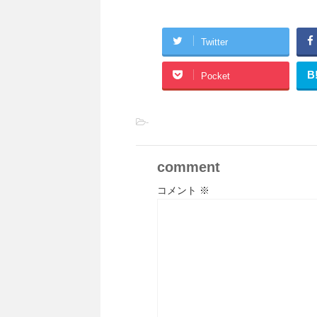
Twitter
B
Pocket
-
comment
コメント
※