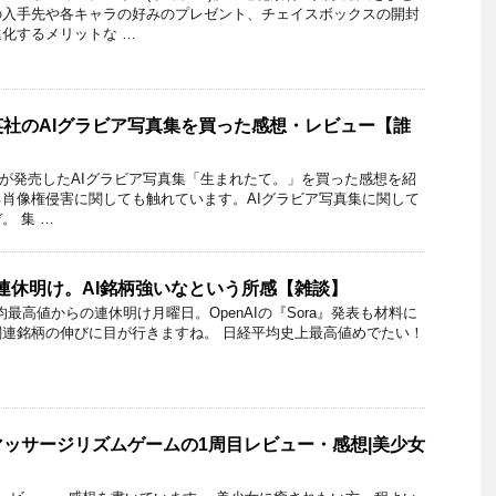
の入手先や各キャラの好みのプレゼント、チェイスボックスの開封
化するメリットな …
社のAIグラビア写真集を買った感想・レビュー【誰
英社が発売したAIグラビア写真集「生まれたて。」を買った感想を紹
る肖像権侵害に関しても触れています。AIグラビア写真集に関して
。 集 …
らの連休明け。AI銘柄強いなという所感【雑談】
平均最高値からの連休明け月曜日。OpenAIの『Sora』発表も材料に
関連銘柄の伸びに目が行きますね。 日経平均史上最高値めでたい！
ッサージリズムゲームの1周目レビュー・感想|美少女