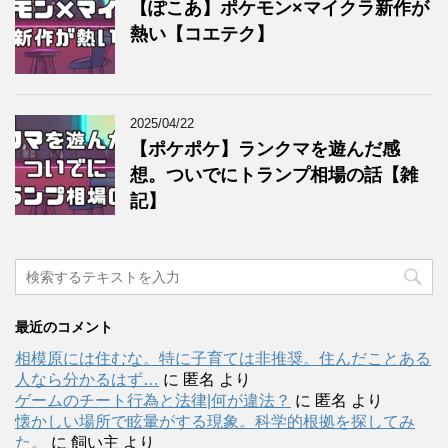
【ぽこあ】ポケモン×マイクラ新作が
熱い【コエテク】
2025/04/22
【ポケポケ】ランクマを遊んだ感
想。ついでにトランプ相場の話【雑
記】
最近のコメント
相模原には住むな。特に子育ては非推奨。住んだことある
人なら分かるはず…
に
匿名
より
ゲームのチート行為と法律|何が違法？
に
匿名
より
懐かしい場所で眩暈がする現象。科学的根拠を探してみ
た。
に
飼い主
より