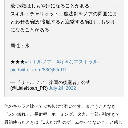
放つ/敵はしもやけになることがある
スキル：チャリオット…魔法剣をノアの周囲にま
とわせる/敵が接触すると迎撃する/敵はしもやけ
になることがある
属性：氷
★★★
#リトルノア
#好きなアストラル
pic.twitter.com/83Qj6JrJTf
— 『リトル ノア 楽園の後継者』公式
(@LittleNoah_PR)
July 24, 2022
他のキャラと比べてぶち抜けて強いです。まごうことなき
「ぶっ壊れ」。長射程、ホーミング、火力、全部が強すぎて
最初使ったときは「1人だけ別のゲームやってない？」と感じ