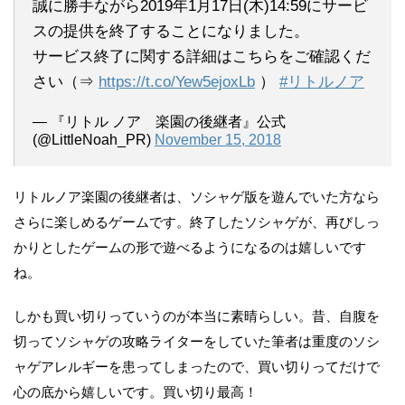
誠に勝手ながら2019年1月17日(木)14:59にサービ
スの提供を終了することになりました。
サービス終了に関する詳細はこちらをご確認くだ
さい（⇒
https://t.co/Yew5ejoxLb
）
#リトルノア
— 『リトル ノア 楽園の後継者』公式
(@LittleNoah_PR)
November 15, 2018
リトルノア楽園の後継者は、ソシャゲ版を遊んでいた方なら
さらに楽しめるゲームです。終了したソシャゲが、再びしっ
かりとしたゲームの形で遊べるようになるのは嬉しいです
ね。
しかも買い切りっていうのが本当に素晴らしい。昔、自腹を
切ってソシャゲの攻略ライターをしていた筆者は重度のソシ
ャゲアレルギーを患ってしまったので、買い切りってだけで
心の底から嬉しいです。買い切り最高！