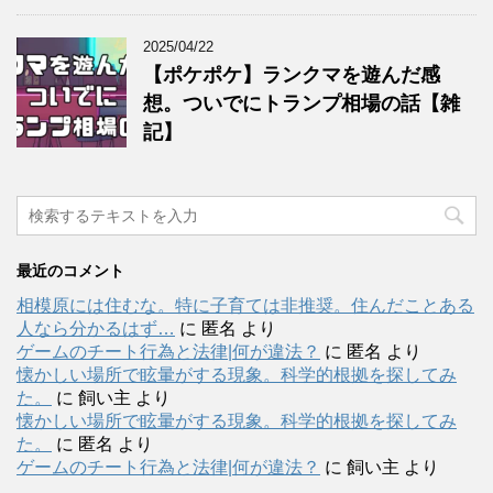
2025/04/22
【ポケポケ】ランクマを遊んだ感
想。ついでにトランプ相場の話【雑
記】
最近のコメント
相模原には住むな。特に子育ては非推奨。住んだことある
人なら分かるはず…
に
匿名
より
ゲームのチート行為と法律|何が違法？
に
匿名
より
懐かしい場所で眩暈がする現象。科学的根拠を探してみ
た。
に
飼い主
より
懐かしい場所で眩暈がする現象。科学的根拠を探してみ
た。
に
匿名
より
ゲームのチート行為と法律|何が違法？
に
飼い主
より