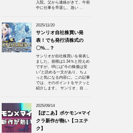
入院。父から連絡がきて、午前
中に仕事を早退し、急い …
2025/11/20
サンリオ自社株買い発
表！でも発行済株式の
〇%…？
サンリオが自社株買いを発表し
ました。規模は1.34％と控えめ
ですが、IRには“今の株価は安
い”と読める一文があり、ちょ
っと気になる内容に。この記事
では、そのポイントをサクッと
紹介します。 サンリオ、自 …
2025/09/14
【ぽこあ】ポケモン×マイ
クラ新作が熱い【コエテ
ク】