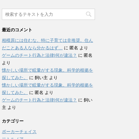
最近のコメント
相模原には住むな。特に子育ては非推奨。住ん
だことある人なら分かるはず…
に
匿名
より
ゲームのチート行為と法律|何が違法？
に
匿名
より
懐かしい場所で眩暈がする現象。科学的根拠を
探してみた。
に
飼い主
より
懐かしい場所で眩暈がする現象。科学的根拠を
探してみた。
に
匿名
より
ゲームのチート行為と法律|何が違法？
に
飼い
主
より
カテゴリー
ポーカーチェイス