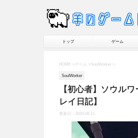
トップ
ゲーム
HOME
>
ゲーム
>
SoulWorker
>
SoulWorker
【初心者】ソウルワ
レイ日記】
更新日：
2020-08-11