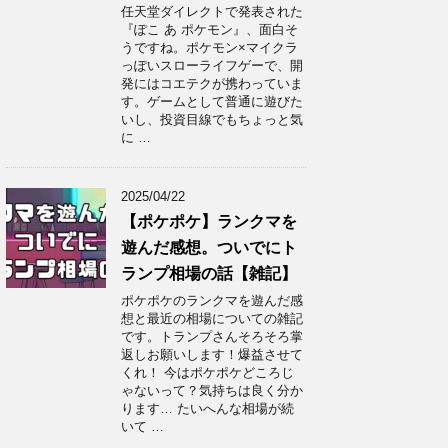
任天堂ダイレクトで発表された
『ぽこ あ ポケモン』、面白そ
うですね。ポケモン×マイクラ
っぽいスローライフゲーで、開
発にはコエテクが携わっていま
す。ゲームとして普通に遊びた
いし、投資目線でもちょっと気
に …
2025/04/22
【ポケポケ】ランクマを
遊んだ感想。ついでにト
ランプ相場の話【雑記】
ポケポケのランクマを遊んだ感
想と最近の相場についての雑記
です。トランプさんそろそろ掌
返しお願いします！爆益させて
くれ！ 今はポケポケどころじ
ゃないって？気持ちは良く分か
ります… たいへんな相場が続
いて …