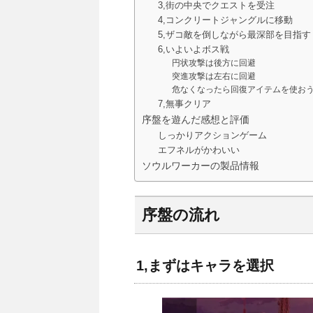
3,街の中央でクエストを受注
4,コンクリートジャングルに移動
5,ザコ敵を倒しながら最深部を目指す
6,いよいよボス戦
円状攻撃は後方に回避
突進攻撃は左右に回避
危なくなったら回復アイテムを使お
7,無事クリア
序盤を遊んだ感想と評価
しっかりアクションゲーム
エフネルがかわいい
ソウルワーカーの製品情報
序盤の流れ
1,まずはキャラを選択