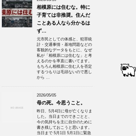
相模原には住むな。特に
子育ては非推奨。住んだ
ことある人なら分かるは
ず…
元市民としての体感と、犯罪統
計・交通事情・基地問題などの
客観的なデータをもとに、なぜ
私が「相模原には住むな」と考
えるのかを率直に書いてます。
もちろん相模原に住む人を否定
するつもりは毛頭ないので悪し
から …
2026/05/05
母の死。今思うこと。
昨日、5月4日に母が亡くなりま
した。当日までのできごとと、
今の気持ちを主に自分のために
書き残しておこうと思います。
当日まで 5月1日 5月1日に緊急