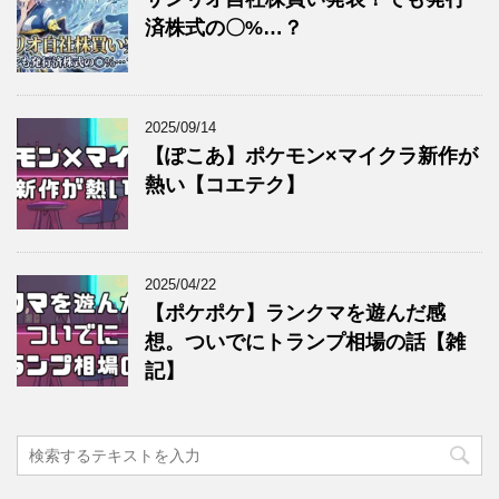
済株式の〇%…？
2025/09/14
【ぽこあ】ポケモン×マイクラ新作が
熱い【コエテク】
2025/04/22
【ポケポケ】ランクマを遊んだ感
想。ついでにトランプ相場の話【雑
記】