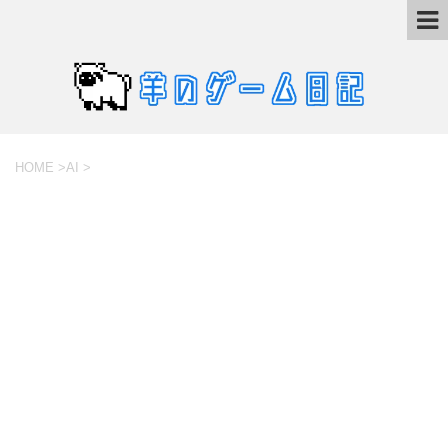
HOME
>
AI
>