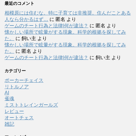
最近のコメント
相模原には住むな。特に子育ては非推奨。住んだことある
人なら分かるはず…
に
匿名
より
ゲームのチート行為と法律|何が違法？
に
匿名
より
懐かしい場所で眩暈がする現象。科学的根拠を探してみ
た。
に
飼い主
より
懐かしい場所で眩暈がする現象。科学的根拠を探してみ
た。
に
匿名
より
ゲームのチート行為と法律|何が違法？
に
飼い主
より
カテゴリー
ポーカーチェイス
リトルノア
AI
雀魂
ミストトレインガールズ
レビュー
オートチェス
雑記